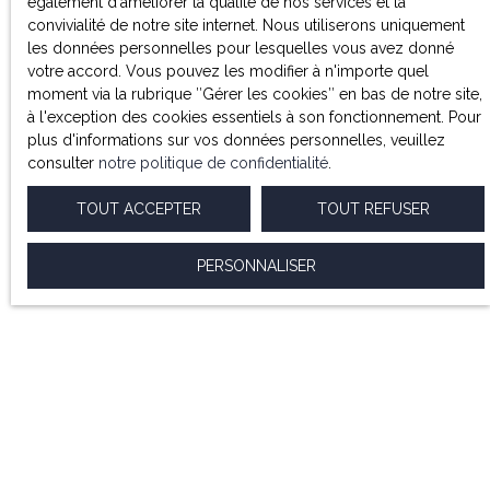
également d'améliorer la qualité de nos services et la
convivialité de notre site internet. Nous utiliserons uniquement
les données personnelles pour lesquelles vous avez donné
votre accord. Vous pouvez les modifier à n'importe quel
moment via la rubrique ″Gérer les cookies″ en bas de notre site,
à l'exception des cookies essentiels à son fonctionnement. Pour
plus d'informations sur vos données personnelles, veuillez
consulter
notre politique de confidentialité
.
TOUT ACCEPTER
TOUT REFUSER
PERSONNALISER
CONFIEZ NOUS
la gestion de votre copropriété.
Notre cabinet met son expertise au service des
copropriétés en proposant un
syndic rigoureux et réactif
.